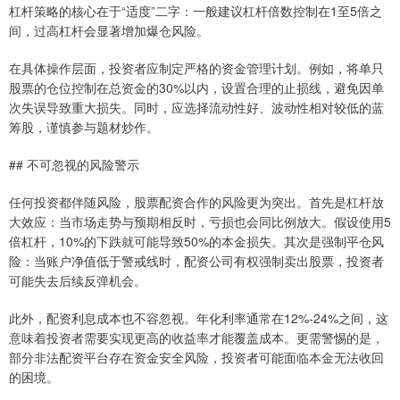
杠杆策略的核心在于“适度”二字：一般建议杠杆倍数控制在1至5倍之
间，过高杠杆会显著增加爆仓风险。
在具体操作层面，投资者应制定严格的资金管理计划。例如，将单只
股票的仓位控制在总资金的30%以内，设置合理的止损线，避免因单
次失误导致重大损失。同时，应选择流动性好、波动性相对较低的蓝
筹股，谨慎参与题材炒作。
## 不可忽视的风险警示
任何投资都伴随风险，股票配资合作的风险更为突出。首先是杠杆放
大效应：当市场走势与预期相反时，亏损也会同比例放大。假设使用5
倍杠杆，10%的下跌就可能导致50%的本金损失。其次是强制平仓风
险：当账户净值低于警戒线时，配资公司有权强制卖出股票，投资者
可能失去后续反弹机会。
此外，配资利息成本也不容忽视。年化利率通常在12%-24%之间，这
意味着投资者需要实现更高的收益率才能覆盖成本。更需警惕的是，
部分非法配资平台存在资金安全风险，投资者可能面临本金无法收回
的困境。