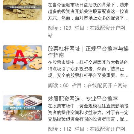
在当今金融市场日益活跃的背景下，越来
越多的投资者开始关注股票配资这一投资
方式。然而，面对市场上众多的配资平
台，如何选择一家正规、安全、可靠的平
阅读：
129
栏目：
在线配资开户网
台成为投资者最关心....
站
股票杠杆网址｜正规平台推荐与操
作指南
在股票市场中，杠杆交易因其放大收益的
特点吸引了众多投资者。然而，选择正
规、安全的股票杠杆平台至关重要。本文
将为您推荐可靠的股票杠杆网址，并提供
阅读：
60
栏目：
在线配资开户网站
详细的操作指南股票....
炒股配资网选，专业平台推荐
在股票市场中，资金规模往往直接影响投
资者的操作空间和收益潜力。对于有一定
交易经验但资金有限的投资者而言，配资
成为放大收益的重要工具。然而，面对市
阅读：
112
栏目：
在线配资开户网
场上数量众多的配....