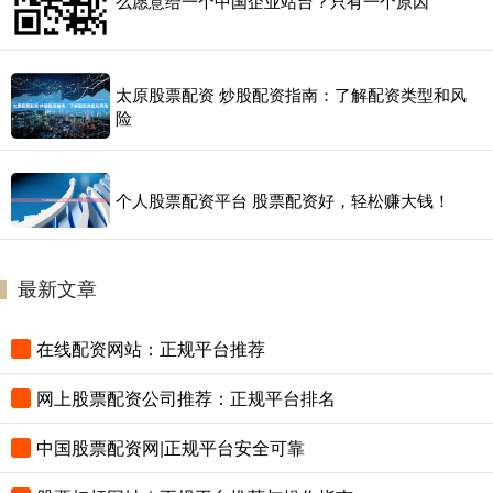
么愿意给一个中国企业站台？只有一个原因
太原股票配资 炒股配资指南：了解配资类型和风
险
个人股票配资平台 股票配资好，轻松赚大钱！
最新文章
在线配资网站：正规平台推荐
网上股票配资公司推荐：正规平台排名
中国股票配资网|正规平台安全可靠