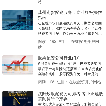
站
苏州期货配资服务，专业杠杆操作
指南
在金融市场日益活跃的今天，期货交易因
其高杠杆、双向交易等特点，吸引了众多
投资者的目光。作为长三角地区重要的经
济城市，苏州的期货配资服务也逐渐成
阅读：
162
栏目：
在线配资开户网
熟，为本地及周边投....
站
股票配资公司行业门户
# 股票配资公司行业门户：投资者必知的
融资平台与风险防范指南 在当今多元化的
金融市场中，股票配资作为一种常见的杠
杆投资方式，吸引了大量寻求资金放大的
阅读：
68
栏目：
在线配资开户网站
投资者。股票....
沈阳炒股配资公司排名-专业正规股
票配资平台推荐
在沈阳这座充满活力的城市，随着金融市