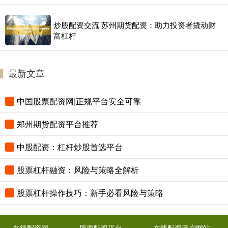
炒股配资交流 苏州期货配资：助力投资者撬动财
富杠杆
最新文章
中国股票配资网|正规平台安全可靠
郑州期货配资平台推荐
中股配资：杠杆炒股首选平台
股票杠杆融资：风险与策略全解析
股票杠杆操作技巧：新手必看风险与策略
在线配资网
股票配资平台
在线配资开户网站