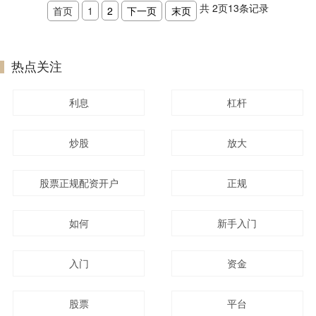
共
2
页
13
条记录
首页
1
2
下一页
末页
热点关注
利息
杠杆
炒股
放大
股票正规配资开户
正规
如何
新手入门
入门
资金
股票
平台