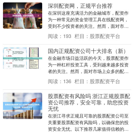
深圳配资网，正规平台推荐
在深圳这座充满活力的金融城市，配资作
为一种常见的资金管理工具在线配资网，
受到不少投资者的关注。然而，面对市面
上众多的配资平台，如何辨别其合法性、
阅读：
193
栏目：
股票配资平台
选择正规渠道，成....
国内正规配资公司十大排名（新）
在金融市场日益活跃的今天，股票配资作
为一种杠杆投资工具，受到越来越多投资
者的关注。然而，面对市场上众多的配资
公司，如何选择一家正规、安全、服务优
阅读：
136
栏目：
股票配资平台
质的机构，成为投....
股票配资有风险吗 浙江正规股票配
资公司推荐，安全可靠，助您投资
无忧
在浙江寻求正规且可靠的股票配资公司至
关重要股票配资有风险吗，以确保您的投
资安全无忧。以下推荐几家值得信赖的配