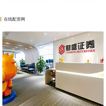
在线配资网