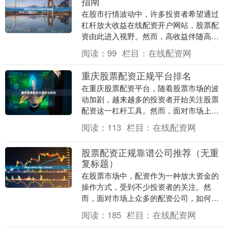
指南
在股市行情波动中，许多投资者希望通过
杠杆放大收益在线配资开户网站，股票配
资由此进入视野。然而，高收益伴随高风
险，选择正规平台并安全使用杠杆，是投
阅读：
99
栏目：
在线配资网
资者必须掌握的关....
重庆股票配资正规平台排名
在重庆股票配资平台，随着股票市场的波
动加剧，越来越多的投资者开始关注股票
配资这一杠杆工具。然而，面对市场上众
多的配资平台，如何筛选出正规、安全的
阅读：
113
栏目：
在线配资网
机构成为投资者最....
股票配资正规靠谱公司推荐（无重
复标题）
在股票市场中，配资作为一种放大资金的
操作方式，受到不少投资者的关注。然
而，面对市场上众多的配资公司，如何选
择一家正规靠谱的平台，成为投资者最关
阅读：
185
栏目：
在线配资网
心的问题。本文将从....