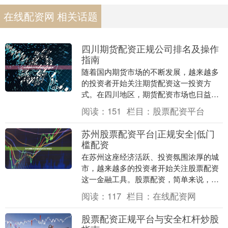
在线配资网 相关话题
四川期货配资正规公司排名及操作
指南
随着国内期货市场的不断发展，越来越多
的投资者开始关注期货配资这一投资方
式。在四川地区，期货配资市场也日益活
跃。然而，市场上配资公司良莠不齐，如
阅读：
151
栏目：
股票配资平台
何选择正规公司、如....
苏州股票配资平台|正规安全|低门
槛配资
在苏州这座经济活跃、投资氛围浓厚的城
市，越来越多的投资者开始关注股票配资
这一金融工具。股票配资，简单来说，就
是通过杠杆放大投资本金，让有限的资金
阅读：
117
栏目：
在线配资网
发挥更大的效用。....
股票配资正规平台与安全杠杆炒股