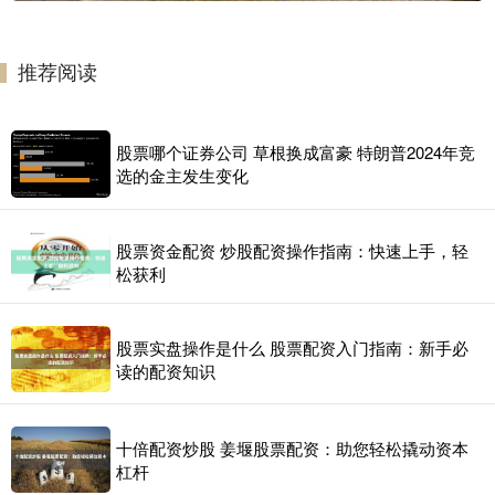
推荐阅读
股票哪个证券公司 草根换成富豪 特朗普2024年竞
选的金主发生变化
股票资金配资 炒股配资操作指南：快速上手，轻
松获利
股票实盘操作是什么 股票配资入门指南：新手必
读的配资知识
十倍配资炒股 姜堰股票配资：助您轻松撬动资本
杠杆