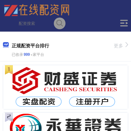
正规配资平台排行
更多
已收录
999
+家平台