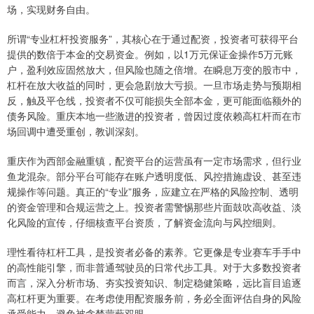
场，实现财务自由。
所谓“专业杠杆投资服务”，其核心在于通过配资，投资者可获得平台
提供的数倍于本金的交易资金。例如，以1万元保证金操作5万元账
户，盈利效应固然放大，但风险也随之倍增。在瞬息万变的股市中，
杠杆在放大收益的同时，更会急剧放大亏损。一旦市场走势与预期相
反，触及平仓线，投资者不仅可能损失全部本金，更可能面临额外的
债务风险。重庆本地一些激进的投资者，曾因过度依赖高杠杆而在市
场回调中遭受重创，教训深刻。
重庆作为西部金融重镇，配资平台的运营虽有一定市场需求，但行业
鱼龙混杂。部分平台可能存在账户透明度低、风控措施虚设、甚至违
规操作等问题。真正的“专业”服务，应建立在严格的风险控制、透明
的资金管理和合规运营之上。投资者需警惕那些片面鼓吹高收益、淡
化风险的宣传，仔细核查平台资质，了解资金流向与风控细则。
理性看待杠杆工具，是投资者必备的素养。它更像是专业赛车手手中
的高性能引擎，而非普通驾驶员的日常代步工具。对于大多数投资者
而言，深入分析市场、夯实投资知识、制定稳健策略，远比盲目追逐
高杠杆更为重要。在考虑使用配资服务前，务必全面评估自身的风险
承受能力，避免被贪婪蒙蔽双眼。